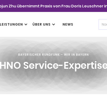
ojun Zhu übernimmt Praxis von Frau Doris Leuschner in
LEISTUNGEN
ÜBER UNS
NEWS
BAYERISCHER RUNDFUNK – WIR IN BAYERN
HNO Service-Expertis