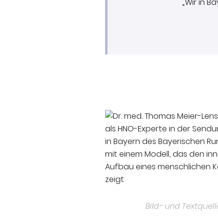
„Wir in B
Bild- und Textquell