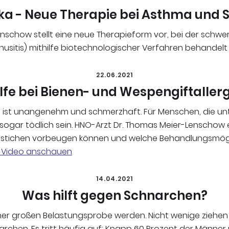
ika - Neue Therapie bei Asthma und Si
nschow stellt eine neue Therapieform vor, bei der schw
usitis) mithilfe biotechnologischer Verfahren behandel
22.06.2021
lfe bei Bienen- und Wespengiftaller
 ist unangenehm und schmerzhaft. Für Menschen, die unter
ch sogar tödlich sein. HNO-Arzt Dr. Thomas Meier-Lenschow 
tenstichen vorbeugen können und welche Behandlungsmöglic
d Video anschauen
14.04.2021
Was hilft gegen Schnarchen?
iner großen Belastungsprobe werden. Nicht wenige ziehen 
rchen. Es tritt häufig auf: Knapp 60 Prozent der Männer