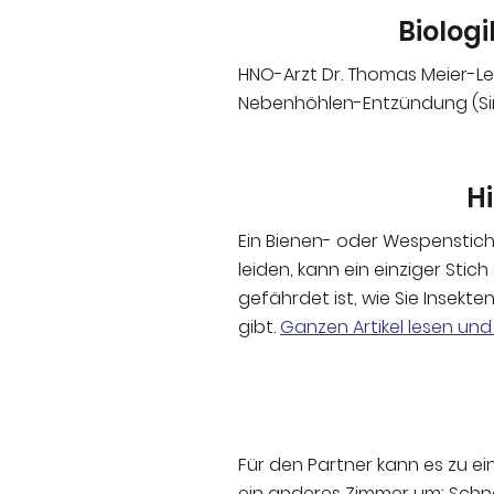
Biolog
HNO-Arzt Dr. Thomas Meier-Le
Nebenhöhlen-Entzündung (Sin
Hi
Ein Bienen- oder Wespenstich
leiden, kann ein einziger Sti
gefährdet ist, wie Sie Insek
gibt.
Ganzen Artikel lesen un
Für den Partner kann es zu e
ein anderes Zimmer um: Schna