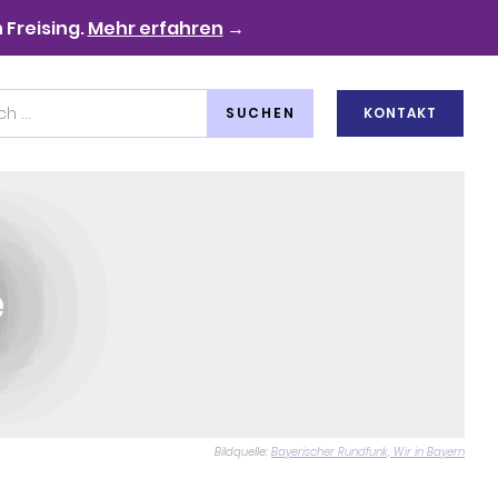
 Freising.
Mehr erfahren
→
KONTAKT
e
Bildquelle:
Bayerischer Rundfunk, Wir in Bayern