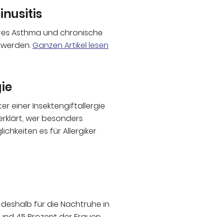
nusitis
eres Asthma und chronische
t werden.
Ganzen Artikel lesen
gie
 einer Insektengiftallergie
erklärt, wer besonders
hkeiten es für Allergiker
deshalb für die Nachtruhe in
 und 45 Prozent der Frauen