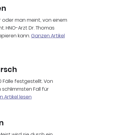
en
r oder man meint, von einem
t. HNO-Arzt Dr. Thomas
apieren kann.
Ganzen Artikel
arsch
Fälle festgestellt. Von
 schlimmsten Fall für
 Artikel lesen
n
ist wird sie durch ein