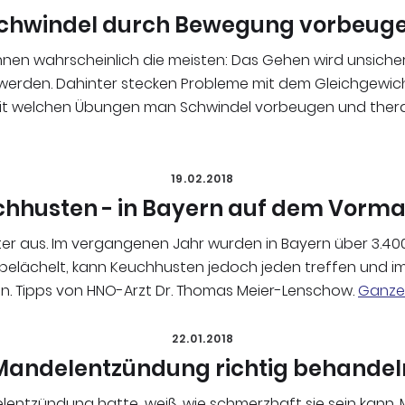
chwindel durch Bewegung vorbeug
nen wahrscheinlich die meisten: Das Gehen wird unsiche
erden. Dahinter stecken Probleme mit dem Gleichgewich
mit welchen Übungen man Schwindel vorbeugen und ther
19.02.2018
hhusten - in Bayern auf dem Vorm
er aus. Im vergangenen Jahr wurden in Bayern über 3.400 
belächelt, kann Keuchhusten jedoch jeden treffen und im
n. Tipps von HNO-Arzt Dr. Thomas Meier-Lenschow.
Ganzen
22.01.2018
Mandelentzündung richtig behandel
ntzündung hatte, weiß, wie schmerzhaft sie sein kann. Me