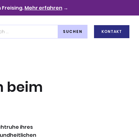
 Freising.
Mehr erfahren
→
KONTAKT
m beim
chtruhe ihres
sundheitlichen