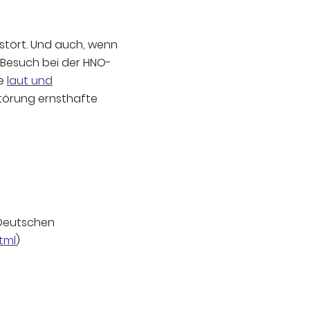
estört. Und auch, wenn
 Besuch bei der HNO-
ne
laut und
törung ernsthafte
Deutschen
tml
)